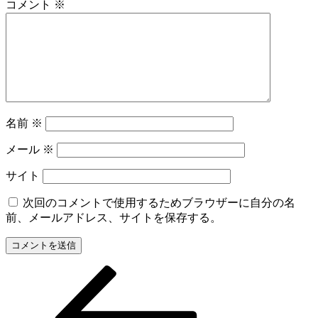
コメント
※
名前
※
メール
※
サイト
次回のコメントで使用するためブラウザーに自分の名
前、メールアドレス、サイトを保存する。
前
投
の
稿
投
稿