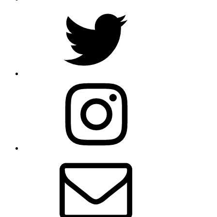
Twitter
Instagram
メ
ー
ル