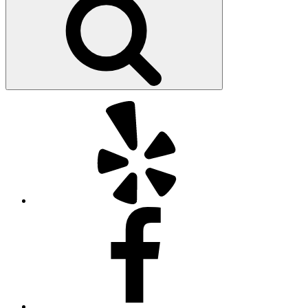
索
Yelp
Facebook