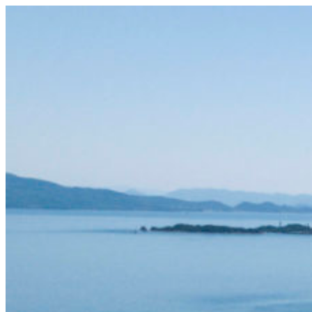
コ
ン
テ
ン
ツ
へ
ス
キ
ッ
プ