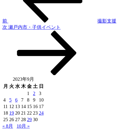
ナ
ビ
ゲ
前
撮影支援
次
次
瀬戸内市・子供イベント
ー
の
シ
投
稿
ョ
ン
2023年9月
月
火
水
木
金
土
日
1
2
3
4
5
6
7
8
9
10
11
12
13
14
15
16
17
18
19
20
21
22
23
24
25
26
27
28
29
30
« 8月
10月 »