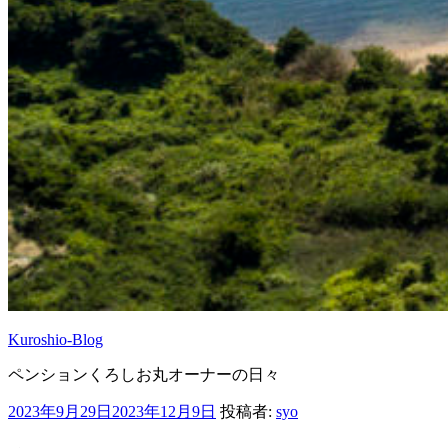
Kuroshio-Blog
ペンションくろしお丸オーナーの日々
投
2023年9月29日
2023年12月9日
投稿者:
syo
稿