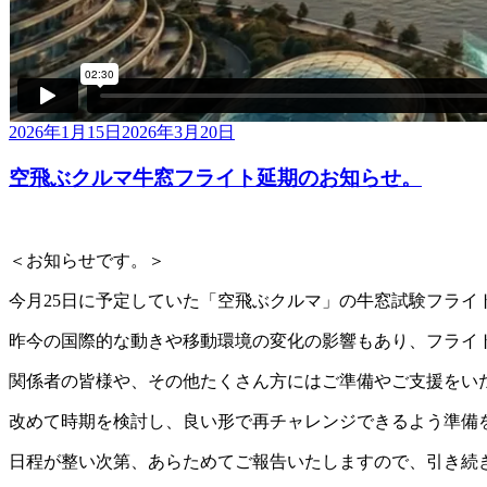
投
2026年1月15日
2026年3月20日
稿
空飛ぶクルマ牛窓フライト延期のお知らせ。
日:
＜お知らせです。＞
今月25日に予定していた「空飛ぶクルマ」の牛窓試験フライ
昨今の国際的な動きや移動環境の変化の影響もあり、フライ
関係者の皆様や、その他たくさん方にはご準備やご支援をい
改めて時期を検討し、良い形で再チャレンジできるよう準備
日程が整い次第、あらためてご報告いたしますので、引き続