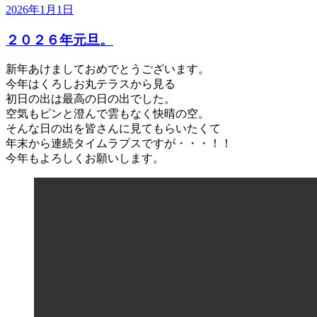
投
2026年1月1日
稿
２０２６年元旦。
日:
新年あけましておめでとうございます。
今年はくろしお丸テラスから見る
初日の出は最高の日の出でした。
空気もピンと澄んで雲もなく快晴の空。
そんな日の出を皆さんに見てもらいたくて
年末から連続タイムラプスですが・・・！！
今年もよろしくお願いします。