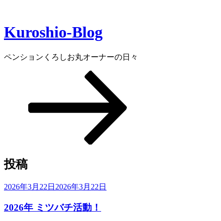
コ
ン
Kuroshio-Blog
テ
ン
ツ
ペンションくろしお丸オーナーの日々
へ
ス
本
キ
文
ッ
ま
プ
で
ス
ク
ロ
ー
ル
投稿
投
2026年3月22日
2026年3月22日
稿
2026年 ミツバチ活動！
日: