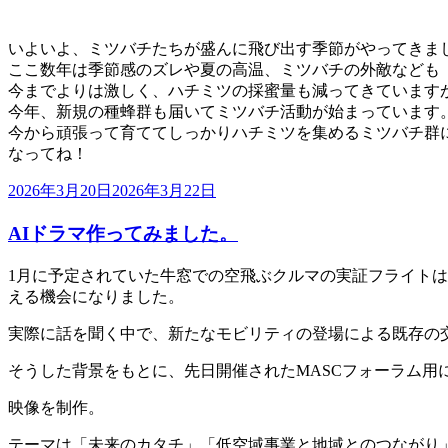
いよいよ、ミツバチたちが盛んに飛び出す季節がやってきま
ここ数年は季節感のズレや夏の高温、ミツバチの外敵なども
今までよりは激しく、ハチミツの採蜜量も減ってきています
今年、新規の種蜂群も届いてミツバチ活動が始まっています
今から頑張って育ててしっかりハチミツを集めるミツバチ群
なってね！
投
2026年3月20日
2026年3月22日
稿
AIドラマ作ってみました。
日:
1月に予定されていた牛窓での空飛ぶクルマの実証フライト
える機会になりました。
実際に話を聞く中で、新たなモビリティの登場による既存の
そうした背景をもとに、先日開催されたMASCフォーラム用
映像を制作。
テーマは「未来のカタチ」「低空域事業と地域とのつながり