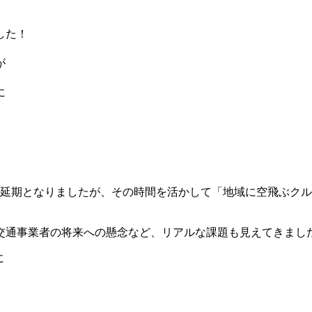
した！
が
。
に
は延期となりましたが、その時間を活かして「地域に空飛ぶク
交通事業者の将来への懸念など、リアルな課題も見えてきまし
に
」。