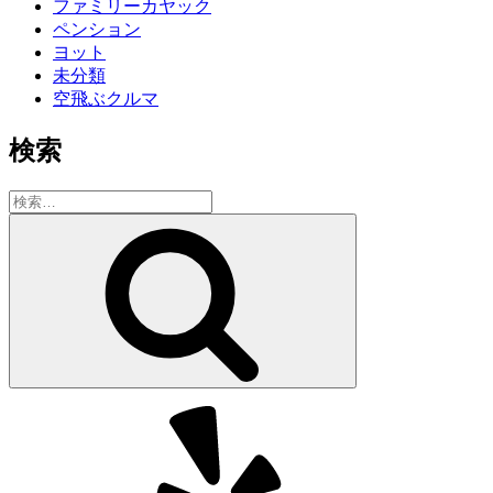
ファミリーカヤック
ペンション
ヨット
未分類
空飛ぶクルマ
検索
検
索:
検
索
Yelp