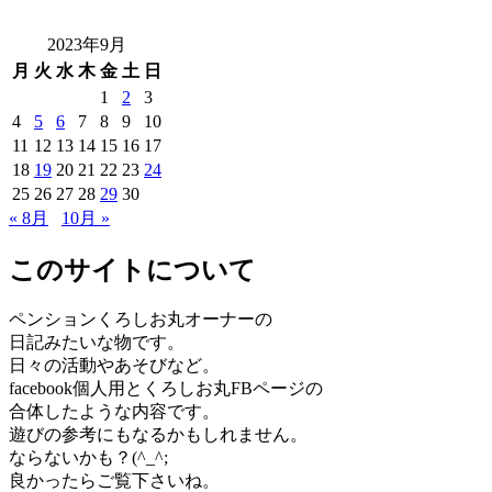
2023年9月
月
火
水
木
金
土
日
1
2
3
4
5
6
7
8
9
10
11
12
13
14
15
16
17
18
19
20
21
22
23
24
25
26
27
28
29
30
« 8月
10月 »
このサイトについて
ペンションくろしお丸オーナーの
日記みたいな物です。
日々の活動やあそびなど。
facebook個人用とくろしお丸FBページの
合体したような内容です。
遊びの参考にもなるかもしれません。
ならないかも？(^_^;
良かったらご覧下さいね。