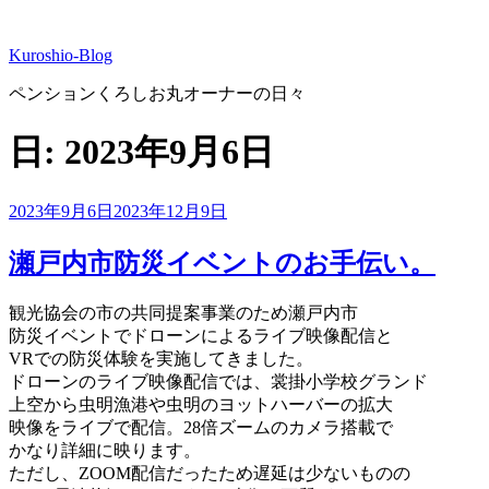
コ
ン
Kuroshio-Blog
テ
ン
ペンションくろしお丸オーナーの日々
ツ
へ
日:
2023年9月6日
ス
キ
ッ
投
2023年9月6日
2023年12月9日
プ
稿
日:
瀬戸内市防災イベントのお手伝い。
観光協会の市の共同提案事業のため瀬戸内市
防災イベントでドローンによるライブ映像配信と
VRでの防災体験を実施してきました。
ドローンのライブ映像配信では、裳掛小学校グランド
上空から虫明漁港や虫明のヨットハーバーの拡大
映像をライブで配信。28倍ズームのカメラ搭載で
かなり詳細に映ります。
ただし、ZOOM配信だったため遅延は少ないものの