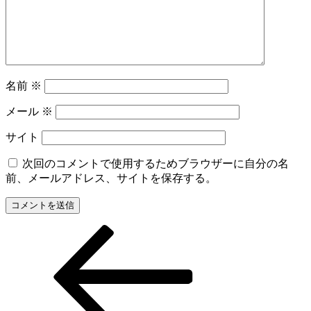
名前
※
メール
※
サイト
次回のコメントで使用するためブラウザーに自分の名
前、メールアドレス、サイトを保存する。
前
投
の
稿
投
稿
ナ
ビ