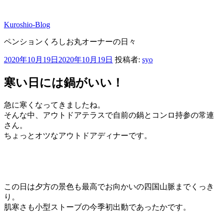
コ
ン
Kuroshio-Blog
テ
ン
ペンションくろしお丸オーナーの日々
ツ
へ
投
2020年10月19日
2020年10月19日
投稿者:
syo
ス
稿
キ
日:
寒い日には鍋がいい！
ッ
プ
急に寒くなってきましたね。
そんな中、アウトドアテラスで自前の鍋とコンロ持参の常連
さん。
ちょっとオツなアウトドアディナーです。
この日は夕方の景色も最高でお向かいの四国山脈までくっき
り。
肌寒さも小型ストーブの今季初出動であったかです。