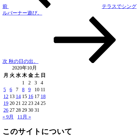
ゲ
前
テラスでシング
ルバーナー遊び。
ー
次
シ
の
投
ョ
稿
ン
次
秋の日の出。
2020年10月
月
火
水
木
金
土
日
1
2
3
4
5
6
7
8
9
10
11
12
13
14
15
16
17
18
19
20
21
22
23
24
25
26
27
28
29
30
31
« 9月
11月 »
このサイトについて