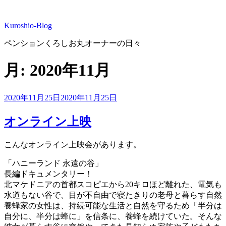
コ
ン
Kuroshio-Blog
テ
ン
ペンションくろしお丸オーナーの日々
ツ
へ
月:
2020年11月
ス
キ
ッ
投
2020年11月25日
2020年11月25日
プ
稿
日:
オンライン上映
こんなオンライン上映会があります。
「ハニーランド 永遠の谷」
長編ドキュメンタリー！
北マケドニアの首都スコピエから20キロほど離れた、電気も
水道もない谷で、目が不自由で寝たきりの老母と暮らす自然
養蜂家の女性は、持続可能な生活と自然を守るため「半分は
自分に、半分は蜂に」を信条に、養蜂を続けていた。そんな