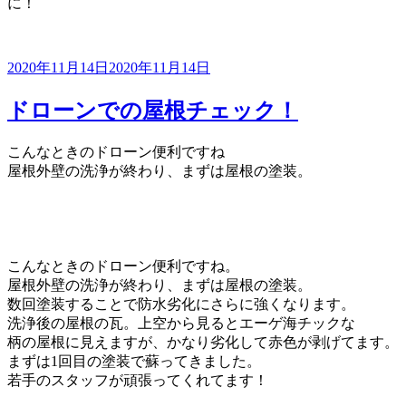
に！
投
2020年11月14日
2020年11月14日
稿
日:
ドローンでの屋根チェック！
こんなときのドローン便利ですね
屋根外壁の洗浄が終わり、まずは屋根の塗装。
こんなときのドローン便利ですね。
屋根外壁の洗浄が終わり、まずは屋根の塗装。
数回塗装することで防水劣化にさらに強くなります。
洗浄後の屋根の瓦。上空から見るとエーゲ海チックな
柄の屋根に見えますが、かなり劣化して赤色が剥げてます。
まずは1回目の塗装で蘇ってきました。
若手のスタッフが頑張ってくれてます！