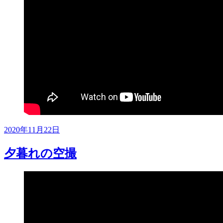
投
2020年11月22日
稿
日:
夕暮れの空撮