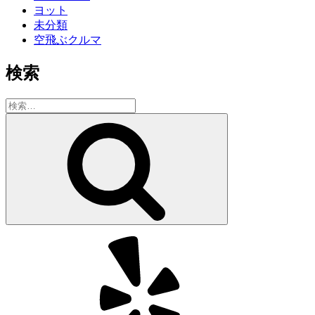
ヨット
未分類
空飛ぶクルマ
検索
検
索:
検
索
Yelp