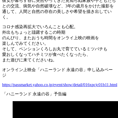
彼女が暮らす谷に突然やってきた見知らぬ家族や子どもたち
との交流、病気や自然破壊など、3年の歳月をかけた撮影を
通して、人間と自然の存在の美しさや希望を描き出してい
く。
コロナ感染再拡大でいろんことも心配。
外出もちょっと躊躇するこの時期
のんびり、またおうち時間をオンライ上映の映画を
楽しんでみてください。
そして、ペンションくろしお丸で育てているミツバチも
愛おしくなってハチミツが食べたくなったら、
また遊びに来てくださいね。
オンライン上映会「ハニーランド 永遠の谷」申し込みペー
ジ
https://passmarket.yahoo.co.jp/event/show/detail/016xpcjc01b11.html
「ハニーランド 永遠の谷」予告編