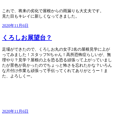
これで、将来の劣化で屋根からの雨漏りも大丈夫です。
見た目もキレイに新しくなってきました。
投
2020年11月6日
稿
日:
くろしお展望台？
足場ができたので、くろしお丸の女子2名の屋根見学に上が
ってみました！スタッフNちゃん！高所恐怖症らしいが、無
理やり？見学？屋根の上を恐る恐る頑張って上がっていまし
たが景色が良かったのでちょっと怖さを忘れたかな？いろん
な片付け作業も頑張って手伝ってくれてありがとうー！ま
た、よろしくー。
投
2020年11月6日