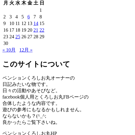
月
火
水
木
金
土
日
1
2
3
4
5
6
7
8
9
10
11
12
13
14
15
16
17
18
19
20
21
22
23
24
25
26
27
28
29
30
« 10月
12月 »
このサイトについて
ペンションくろしお丸オーナーの
日記みたいな物です。
日々の活動やあそびなど。
facebook個人用とくろしお丸FBページの
合体したような内容です。
遊びの参考にもなるかもしれません。
ならないかも？(^_^;
良かったらご覧下さいね。
ペンションくろしお丸HP