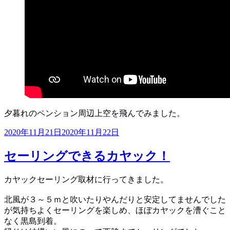
夕暮れのペンション周辺上空を飛んでみました。
投
2020年11月21日
2020年11月22日
稿
日:
セーリングできるカヤック！
カヤックセーリング取材に行ってきました。
北風が３～５ｍと吹いたりやんだりと安定してませんでした
が気持ちよくセーリングを楽しめ、ほぼカヤックを漕ぐこと
なく黒島到着。