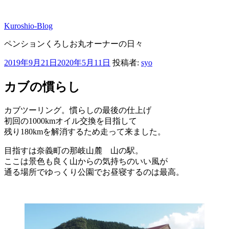
コ
ン
Kuroshio-Blog
テ
ン
ペンションくろしお丸オーナーの日々
ツ
へ
投
2019年9月21日
2020年5月11日
投稿者:
syo
ス
稿
キ
日:
カブの慣らし
ッ
プ
カブツーリング。慣らしの最後の仕上げ
初回の1000kmオイル交換を目指して
残り180kmを解消するため走って来ました。
目指すは奈義町の那岐山麓 山の駅。
ここは景色も良く山からの気持ちのいい風が
通る場所でゆっくり公園でお昼寝するのは最高。