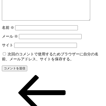
名前
※
メール
※
サイト
次回のコメントで使用するためブラウザーに自分の名
前、メールアドレス、サイトを保存する。
前
投
の
稿
投
稿
ナ
ビ