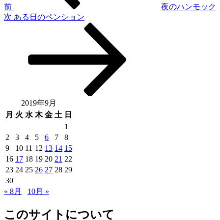
ゲ
前
夜のハンモック
次
次
ある日のペンション
ー
の
シ
投
稿
ョ
ン
2019年9月
月
火
水
木
金
土
日
1
2
3
4
5
6
7
8
9
10
11
12
13
14
15
16
17
18
19
20
21
22
23
24
25
26
27
28
29
30
« 8月
10月 »
このサイトについて