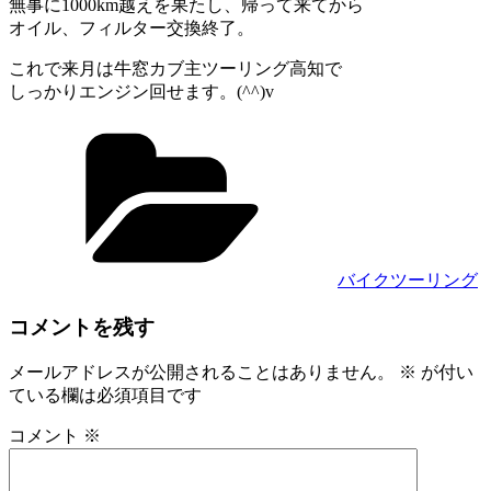
無事に1000km越えを果たし、帰って来てから
オイル、フィルター交換終了。
これで来月は牛窓カブ主ツーリング高知で
しっかりエンジン回せます。(^^)v
カ
テ
ゴ
リ
ー
バイクツーリング
コメントを残す
メールアドレスが公開されることはありません。
※
が付い
ている欄は必須項目です
コメント
※