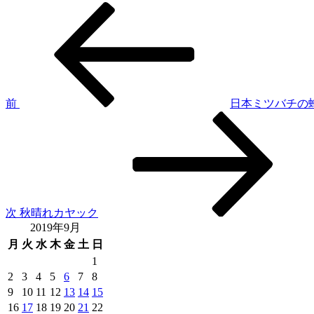
前
投
の
稿
投
稿
ナ
ビ
ゲ
前
日本ミツバチの
次
ー
の
シ
投
稿
ョ
ン
次
秋晴れカヤック
2019年9月
月
火
水
木
金
土
日
1
2
3
4
5
6
7
8
9
10
11
12
13
14
15
16
17
18
19
20
21
22