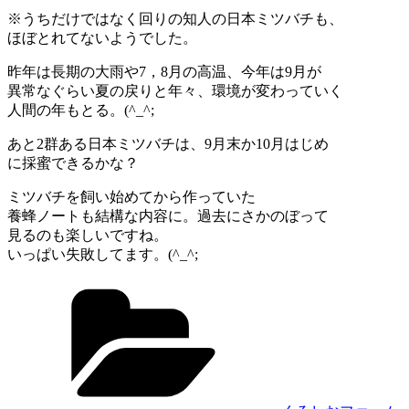
※うちだけではなく回りの知人の日本ミツバチも、
ほぼとれてないようでした。
昨年は長期の大雨や7，8月の高温、今年は9月が
異常なぐらい夏の戻りと年々、環境が変わっていく
人間の年もとる。(^_^;
あと2群ある日本ミツバチは、9月末か10月はじめ
に採蜜できるかな？
ミツバチを飼い始めてから作っていた
養蜂ノートも結構な内容に。過去にさかのぼって
見るのも楽しいですね。
いっぱい失敗してます。(^_^;
カ
テ
ゴ
リ
ー