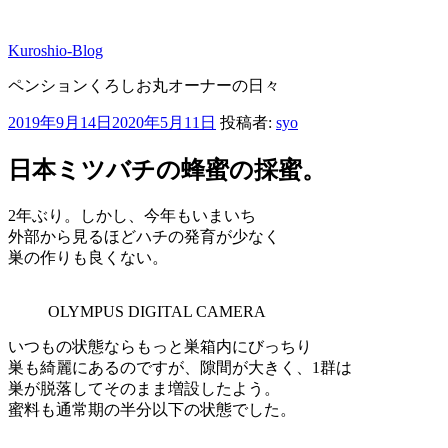
コ
ン
Kuroshio-Blog
テ
ン
ペンションくろしお丸オーナーの日々
ツ
へ
投
2019年9月14日
2020年5月11日
投稿者:
syo
ス
稿
キ
日:
日本ミツバチの蜂蜜の採蜜。
ッ
プ
2年ぶり。しかし、今年もいまいち
外部から見るほどハチの発育が少なく
巣の作りも良くない。
OLYMPUS DIGITAL CAMERA
いつもの状態ならもっと巣箱内にびっちり
巣も綺麗にあるのですが、隙間が大きく、1群は
巣が脱落してそのまま増設したよう。
蜜料も通常期の半分以下の状態でした。