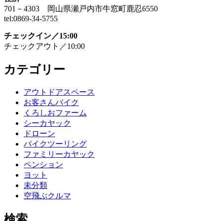
701－4303 岡山県瀬戸内市牛窓町鹿忍6550
tel:0869-34-5755
チェックイン／15:00
チェックアウト／10:00
カテゴリー
アウトドアスペース
お客さんバイク
くろしおファーム
シーカヤック
ドローン
バイクツーリング
ファミリーカヤック
ペンション
ヨット
未分類
空飛ぶクルマ
検索