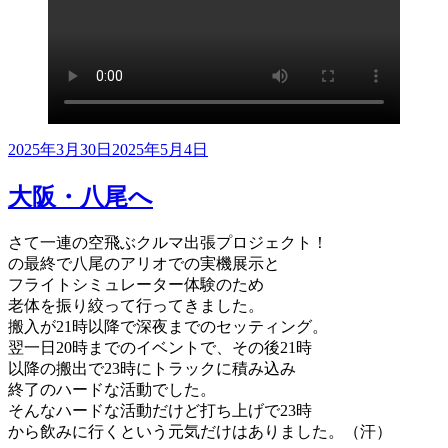
投
2025年3月30日
2025年5月4日
稿
日:
大阪・八尾へ
さて一連の空飛ぶクルマ出張プロジェクト！
の最終で八尾のアリオでの実機展示と
フライトシミュレーター体験のため
老体を振り絞って行ってきました。
搬入が21時以降で深夜までのセッティング。
翌一日20時までのイベントで、その後21時
以降の搬出で23時にトラックに積み込み
終了のハードな活動でした。
そんなハードな活動だけど打ち上げで23時
から飲みに行くという元気だけはありました。（汗）