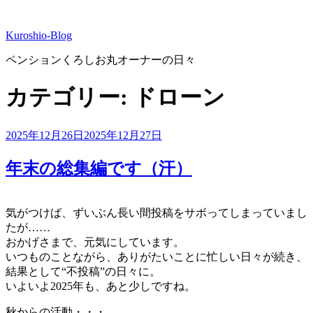
コ
ン
Kuroshio-Blog
テ
ン
ペンションくろしお丸オーナーの日々
ツ
へ
カテゴリー:
ドローン
ス
キ
ッ
投
2025年12月26日
2025年12月27日
プ
稿
日:
年末の総集編です（汗）
気がつけば、ずいぶん長い間投稿をサボってしまっていまし
たが……
おかげさまで、元気にしています。
いつものことながら、ありがたいことに忙しい日々が続き、
結果として“不投稿”の日々に。
いよいよ2025年も、あと少しですね。
秋からの活動・・・。