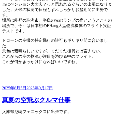
当にペンション大丈夫？っと思われるぐらいの出張になりま
した。天候の状況で日程もずれしっかりお盆期間に出発で
す。
場所は能登の珠洲市。半島の先のランプの宿というところの
場所で、今回は日本初のEHang大型物流機体のフライト実証
テストです。
ドローンの空撮の特定飛行の許可もギリギリ間に合いまし
た。
景色は素晴らしいですが、まだまだ復興とは言えない。
これからの空の物流が注目を浴びる中のフライト。
これが何かきっかけになればいいですね。
投
2025年8月5日
2025年9月17日
稿
日:
真夏の空飛ぶクルマ仕事
兵庫県尼崎フェニックスに出張です。