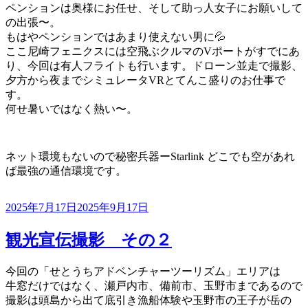
ペンションは奥様にお任せ、そして助っ人女子にお願いして
の出張〜。
もはやペンションではあまり使えない男に💦
ここ尼崎フェニクスには空飛ぶクルマのVポートがすでにあ
り、今回は有人フライトも行います。ドローン並走で撮影、
夕方から夜までシミュレータVRとてんこ盛りのお仕事で
す。
何せ暑いではなく熱い〜。
ネット環境もないので秘密兵器ーStarlink どこでも空があれ
ば最強の通信環境です。
投
2025年7月17日
2025年9月17日
稿
日:
観光宣伝撮影 その２
今回の「せとうちアドベンチャーツーリズム」エリアは
牛窓だけではなく、瀬戸内市、備前市、玉野市まであるので
撮影は頭島から出て底引き漁船体験や玉野市の王子が岳の