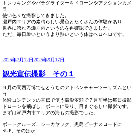
トレッキングやパラグライダーをドローンやアクションカメ
ラ
使い色々な撮影してきました。
瀬戸内エリアの素晴らしい景色とたくさんの体験があり
世界に誇れる瀬戸内というのを再確認できました。
ただ、毎日暑いというより熱いという体はヘロヘロです。
投
2025年7月12日
2025年9月17日
稿
日:
観光宣伝撮影 その１
９月の関西万博でせとうちのアドベンチャーツーリズムとい
う
体験コンテンツの宣伝で使う撮影依頼で７月前半は毎日撮影
ドローンを飛ばし、ボートに乗り、目まぐるしい撮影です。
まずは瀬戸内市エリアの海もの撮影でした。
ボートクルーズ、シーカヤック、黒島ビーナスロードに
SUP、そのほか