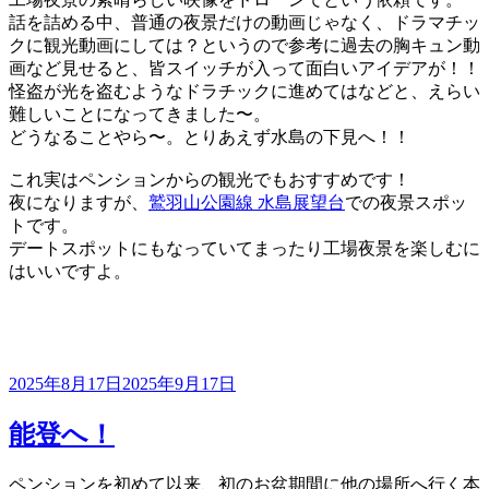
話を詰める中、普通の夜景だけの動画じゃなく、ドラマチッ
クに観光動画にしては？というので参考に過去の胸キュン動
画など見せると、皆スイッチが入って面白いアイデアが！！
怪盗が光を盗むようなドラチックに進めてはなどと、えらい
難しいことになってきました〜。
どうなることやら〜。とりあえず水島の下見へ！！
これ実はペンションからの観光でもおすすめです！
夜になりますが、
鷲羽山公園線 水島展望台
での夜景スポッ
トです。
デートスポットにもなっていてまったり工場夜景を楽しむに
はいいですよ。
投
2025年8月17日
2025年9月17日
稿
日:
能登へ！
ペンションを初めて以来、初のお盆期間に他の場所へ行く本