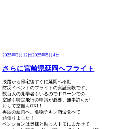
投
2025年3月12日
2025年5月4日
稿
日:
さらに宮崎県延岡へフライト
淡路から帰宅後すぐに延岡へ移動
防災イベントのフライトの実証実験です。
数百人の見学者もいるのでドローンでの
空撮も特定飛行の申請が必要、無事許可が
おりて空撮もOKI！
再度の延岡へ。名物チキン南蛮食べて
頑張りました！
ペンションは奥様と助っ人トモにまかせて