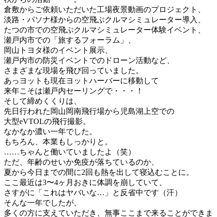
倉敷からご依頼いただいた工場夜景動画のプロジェクト、
淡路・パソナ様からの空飛ぶクルマシミュレーター導入、
たつの市での空飛ぶクルマシミュレーター体験イベント、
瀬戸内市での「旅するフォーラム」、
岡山トヨタ様のイベント展示、
瀬戸内市の防災イベントでのドローン活動など、
さまざまな現場を飛び回っていました。
あっヨットも現在ヨットハーバーに移動して
来年こそは瀬戸内セーリングで・・・！
そして締めくくりは、
先日行われた岡山岡南飛行場から児島湖上空での
大型eVTOLの飛行撮影。
なかなか濃い一年でした。
もちろん、本業もしっかりと。
……ちゃんと働いていましたよ（笑）
ただ、年齢のせいか免疫が落ちているのか、
夏から今日までの間に2回も熱を出して寝込むことに。
ここ最近は3〜4ヶ月おきに体調を崩していて、
さすがに「これはヤバいな…」と反省中です（汗）
そんな一年でしたが、
多くの方に支えていただき、無事ここまで来ることができま