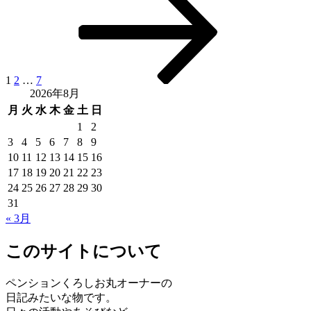
定
定
定
の
稿
ペ
ペ
ペ
ペ
ー
ー
ー
ー
の
ジ
ジ
ジ
ジ
ペ
ー
1
2
…
7
2026年8月
ジ
月
火
水
木
金
土
日
送
1
2
3
4
5
6
7
8
9
り
10
11
12
13
14
15
16
17
18
19
20
21
22
23
24
25
26
27
28
29
30
31
« 3月
このサイトについて
ペンションくろしお丸オーナーの
日記みたいな物です。