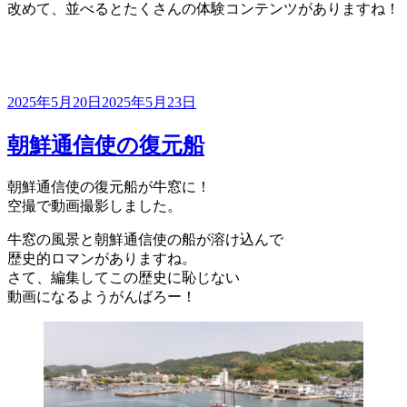
改めて、並べるとたくさんの体験コンテンツがありますね！
投
2025年5月20日
2025年5月23日
稿
日:
朝鮮通信使の復元船
朝鮮通信使の復元船が牛窓に！
空撮で動画撮影しました。
牛窓の風景と朝鮮通信使の船が溶け込んで
歴史的ロマンがありますね。
さて、編集してこの歴史に恥じない
動画になるようがんばろー！