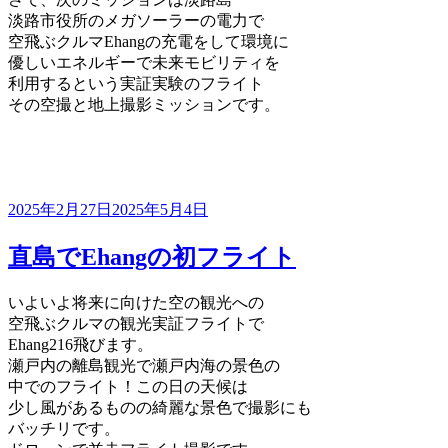
淡路市役所のメガソーラーの電力で
空飛ぶクルマEhangの充電をして環境に
優しいエネルギーで未来モビリティを
利用するという実証実験のフライト
その空撮と地上撮影ミッションです。
投
2025年2月27日
2025年5月4日
稿
日:
直島でEhangの初フライト
いよいよ将来に向けた空の観光への
空飛ぶクルマの観光実証フライトで
Ehang216飛びます。
瀬戸内の離島観光で瀬戸内海の景色の
中でのフライト！この日の天候は
少し風があるものの綺麗な景色で撮影にも
バッチリです。