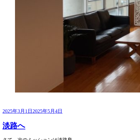
投
2025年3月1日
2025年5月4日
稿
日:
淡路へ
さて、次のミッションは淡路島