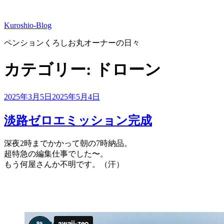
コ
ン
Kuroshio-Blog
テ
ン
ペンションくろしお丸オーナーの日々
ツ
へ
カテゴリー:
ドローン
ス
キ
ッ
投
2025年3月5日
2025年5月4日
プ
稿
日:
淡路ゼロエミッション完成
深夜2時までかかって朝の7時納品。
超特急の編集仕事でした〜。
もう何屋さんか不明です。（汗）