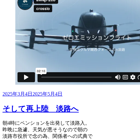
投
2025年3月4日
2025年5月4日
稿
日:
そして再上陸 淡路へ
朝4時にペンションを出発して淡路入。
昨晩に急遽、天気が悪そうなので朝の
淡路市役所で念の為、関係者への式典で