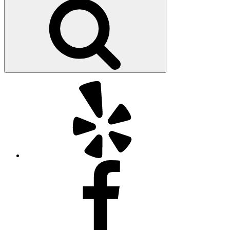
索
Yelp
Facebook