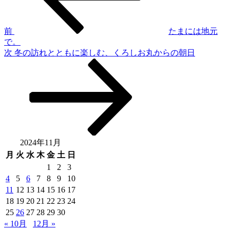
ビ
ゲ
前
たまには地元
で。
ー
次
次
冬の訪れとともに楽しむ、くろしお丸からの朝日
シ
の
投
ョ
稿
ン
2024年11月
月
火
水
木
金
土
日
1
2
3
4
5
6
7
8
9
10
11
12
13
14
15
16
17
18
19
20
21
22
23
24
25
26
27
28
29
30
« 10月
12月 »