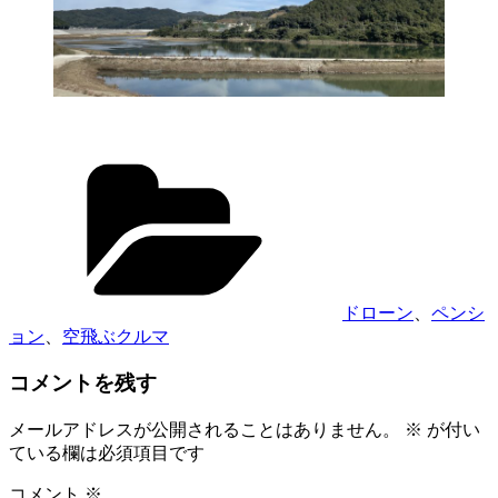
カ
テ
ゴ
リ
ー
ドローン
、
ペンシ
ョン
、
空飛ぶクルマ
コメントを残す
メールアドレスが公開されることはありません。
※
が付い
ている欄は必須項目です
コメント
※