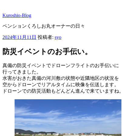
コ
ン
Kuroshio-Blog
テ
ン
ペンションくろしお丸オーナーの日々
ツ
へ
投
2024年11月11日
投稿者:
syo
ス
稿
キ
日:
防災イベントのお手伝い。
ッ
プ
真備の防災イベントでドローンフライトのお手伝いに
行ってきました。
水害がおきた真備の河川敷の状態や近隣地区の状況を
空からドローンでリアルタイムに映像を伝送します。
ドローンでの防災活動もどんどん進んで来ていますね。