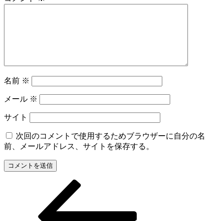
名前
※
メール
※
サイト
次回のコメントで使用するためブラウザーに自分の名
前、メールアドレス、サイトを保存する。
前
投
の
稿
投
稿
ナ