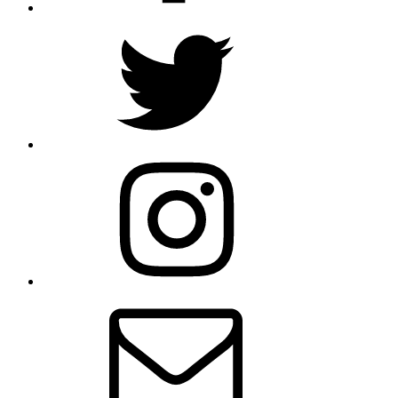
Twitter
Instagram
メ
ー
ル