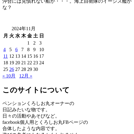
沖合には見慣れない船が・・・。海上自衛隊のイージス艦か
な？
2024年11月
月
火
水
木
金
土
日
1
2
3
4
5
6
7
8
9
10
11
12
13
14
15
16
17
18
19
20
21
22
23
24
25
26
27
28
29
30
« 10月
12月 »
このサイトについて
ペンションくろしお丸オーナーの
日記みたいな物です。
日々の活動やあそびなど。
facebook個人用とくろしお丸FBページの
合体したような内容です。