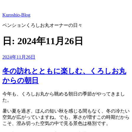
コ
ン
Kuroshio-Blog
テ
ン
ペンションくろしお丸オーナーの日々
ツ
へ
日:
2024年11月26日
ス
キ
ッ
投
2024年11月26日
プ
稿
日:
冬の訪れとともに楽しむ、くろしお丸
からの朝日
今年も、くろしお丸から眺める朝日の季節がやってきまし
た。
暑い夏を過ぎ、ほんの短い秋を感じる間もなく、冬の冷たい
空気が広がっていますね。でも、寒さが増すこの時期だから
こそ、澄み切った空気の中で見る景色は格別です。