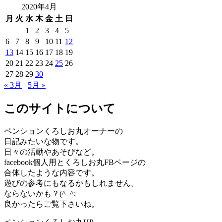
2020年4月
月
火
水
木
金
土
日
1
2
3
4
5
6
7
8
9
10
11
12
13
14
15
16
17
18
19
20
21
22
23
24
25
26
27
28
29
30
« 3月
5月 »
このサイトについて
ペンションくろしお丸オーナーの
日記みたいな物です。
日々の活動やあそびなど。
facebook個人用とくろしお丸FBページの
合体したような内容です。
遊びの参考にもなるかもしれません。
ならないかも？(^_^;
良かったらご覧下さいね。