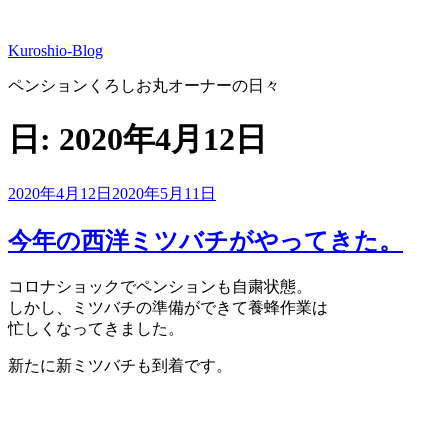
コ
ン
Kuroshio-Blog
テ
ン
ペンションくろしお丸オーナーの日々
ツ
へ
日:
2020年4月12日
ス
キ
ッ
投
2020年4月12日
2020年5月11日
プ
稿
日:
今年の西洋ミツバチがやってきた。
コロナショックでペンションも自粛状態。
しかし、ミツバチの準備ができて養蜂作業は
忙しくなってきました。
新たに新ミツバチも到着です。