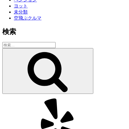
ヨット
未分類
空飛ぶクルマ
検索
検
索:
検
索
Yelp