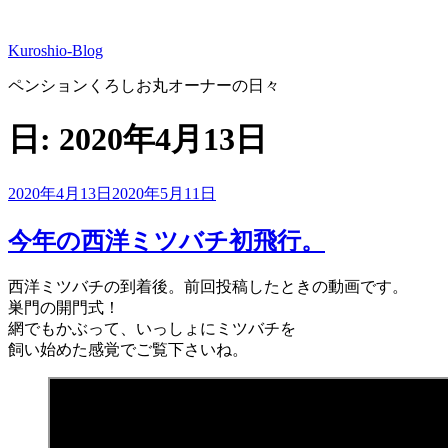
コ
ン
Kuroshio-Blog
テ
ン
ペンションくろしお丸オーナーの日々
ツ
へ
日:
2020年4月13日
ス
キ
ッ
投
2020年4月13日
2020年5月11日
プ
稿
日:
今年の西洋ミツバチ初飛行。
西洋ミツバチの到着後。前回投稿したときの動画です。
巣門の開門式！
網でもかぶって、いっしょにミツバチを
飼い始めた感覚でご覧下さいね。