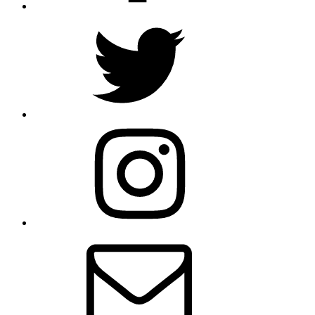
Twitter
Instagram
メ
ー
ル