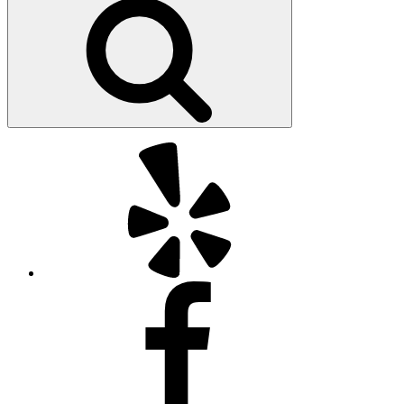
索
Yelp
Facebook