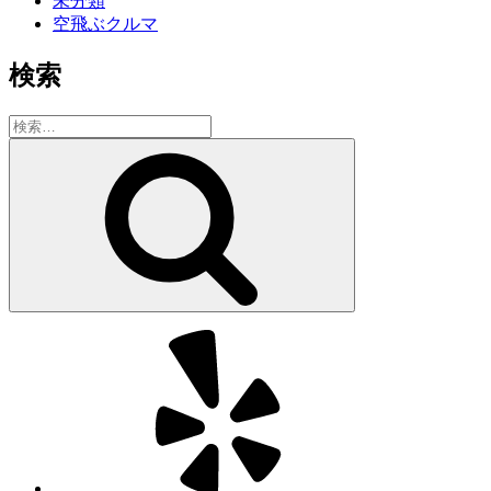
未分類
空飛ぶクルマ
検索
検
索:
検
索
Yelp