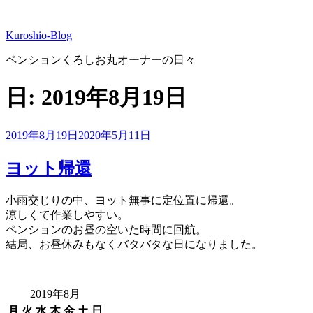
コ
ン
Kuroshio-Blog
テ
ン
ペンションくろしお丸オーナーの日々
ツ
へ
日:
2019年8月19日
ス
キ
ッ
投
2019年8月19日
2020年5月11日
プ
稿
日:
ヨット帰還
小雨交じりの中、ヨット無事に定位置に帰還。
涼しくて作業しやすい。
ペンションのお昼の空いた時間に回航。
結局、お昼休みもなくバタバタな日になりました。
2019年8月
月
火
水
木
金
土
日