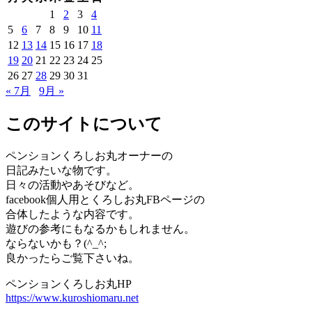
1
2
3
4
5
6
7
8
9
10
11
12
13
14
15
16
17
18
19
20
21
22
23
24
25
26
27
28
29
30
31
« 7月
9月 »
このサイトについて
ペンションくろしお丸オーナーの
日記みたいな物です。
日々の活動やあそびなど。
facebook個人用とくろしお丸FBページの
合体したような内容です。
遊びの参考にもなるかもしれません。
ならないかも？(^_^;
良かったらご覧下さいね。
ペンションくろしお丸HP
https://www.kuroshiomaru.net