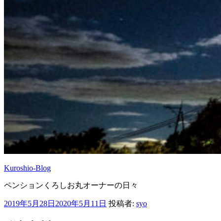
Kuroshio-Blog
ペンションくろしお丸オーナーの日々
投
2019年5月28日
2020年5月11日
投稿者:
syo
稿