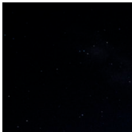
コ
ン
テ
ン
ツ
へ
ス
キ
ッ
プ