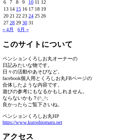
6
7
8
9
10
11
12
13
14
15
16
17
18
19
20
21
22
23
24
25
26
27
28
29
30
31
« 4月
6月 »
このサイトについて
ペンションくろしお丸オーナーの
日記みたいな物です。
日々の活動やあそびなど。
facebook個人用とくろしお丸FBページの
合体したような内容です。
遊びの参考にもなるかもしれません。
ならないかも？(^_^;
良かったらご覧下さいね。
ペンションくろしお丸HP
https://www.kuroshiomaru.net
アクセス