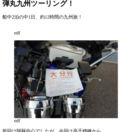
日:
弾丸九州ツーリング！
船中2泊の中1日、約12時間の九州旅！
edf
edf
前回は阿蘇中心でしたが、今回は高千穂峡から