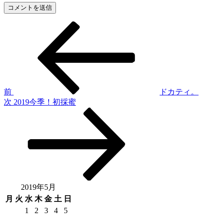
前
投
の
稿
投
稿
ナ
ビ
ゲ
前
ドカティ。
次
次
2019今季！初採蜜
ー
の
シ
投
稿
ョ
ン
2019年5月
月
火
水
木
金
土
日
1
2
3
4
5