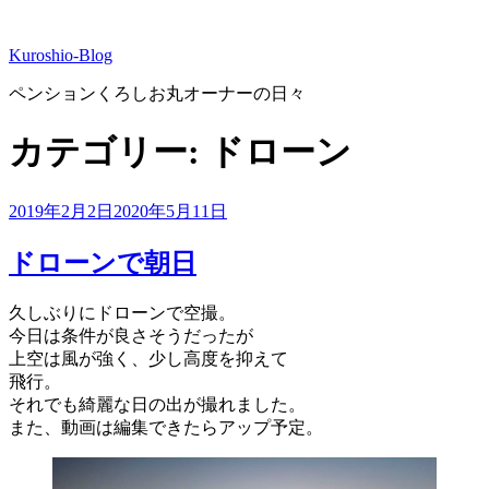
コ
ン
Kuroshio-Blog
テ
ン
ペンションくろしお丸オーナーの日々
ツ
へ
カテゴリー:
ドローン
ス
キ
ッ
投
2019年2月2日
2020年5月11日
プ
稿
日:
ドローンで朝日
久しぶりにドローンで空撮。
今日は条件が良さそうだったが
上空は風が強く、少し高度を抑えて
飛行。
それでも綺麗な日の出が撮れました。
また、動画は編集できたらアップ予定。