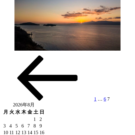
前
固
固
固
投
の
定
定
定
稿
ペ
ペ
ペ
ペ
ー
ー
ー
ー
の
ジ
ジ
ジ
ジ
ペ
ー
1
…
6
7
2026年8月
ジ
月
火
水
木
金
土
日
送
1
2
3
4
5
6
7
8
9
り
10
11
12
13
14
15
16