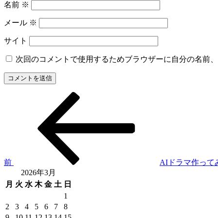
名前
※
メール
※
サイト
次回のコメントで使用するためブラウザーに自分の名前、
前
投
の
稿
投
稿
ナ
ビ
ゲ
前
AIドラマ作って
2026年3月
ー
月
火
水
木
金
土
日
シ
1
ョ
2
3
4
5
6
7
8
9
10
11
12
13
14
15