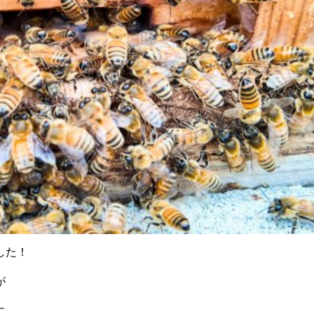
した！
が
。
に