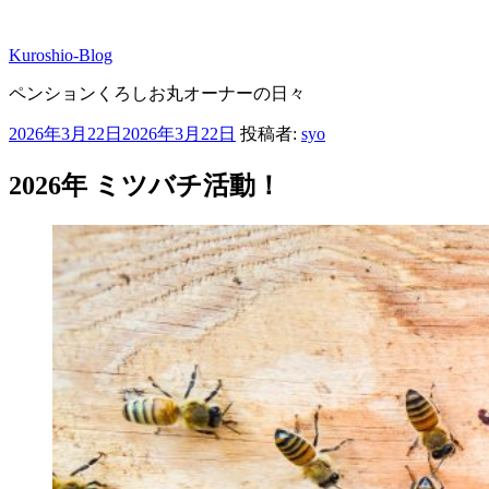
コ
ン
Kuroshio-Blog
テ
ン
ペンションくろしお丸オーナーの日々
ツ
へ
投
2026年3月22日
2026年3月22日
投稿者:
syo
ス
稿
キ
日:
2026年 ミツバチ活動！
ッ
プ