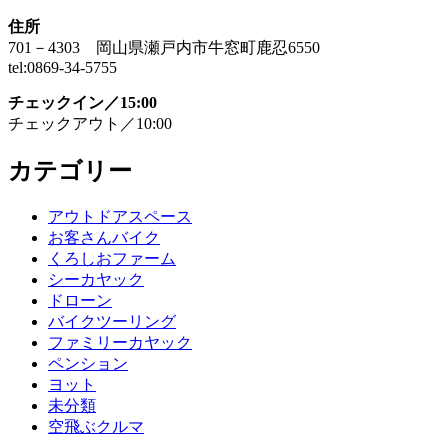
住所
701－4303 岡山県瀬戸内市牛窓町鹿忍6550
tel:0869-34-5755
チェックイン／15:00
チェックアウト／10:00
カテゴリー
アウトドアスペース
お客さんバイク
くろしおファーム
シーカヤック
ドローン
バイクツーリング
ファミリーカヤック
ペンション
ヨット
未分類
空飛ぶクルマ