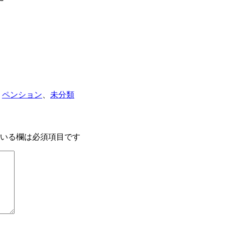
、
ペンション
、
未分類
いる欄は必須項目です