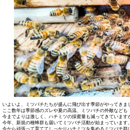
いよいよ、ミツバチたちが盛んに飛び出す季節がやってきま
ここ数年は季節感のズレや夏の高温、ミツバチの外敵なども
今までよりは激しく、ハチミツの採蜜量も減ってきています
今年、新規の種蜂群も届いてミツバチ活動が始まっています
今から頑張って育ててしっかりハチミツを集めるミツバチ群