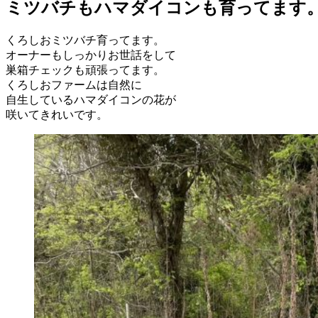
日:
ミツバチもハマダイコンも育ってます
くろしおミツバチ育ってます。
オーナーもしっかりお世話をして
巣箱チェックも頑張ってます。
くろしおファームは自然に
自生しているハマダイコンの花が
咲いてきれいです。