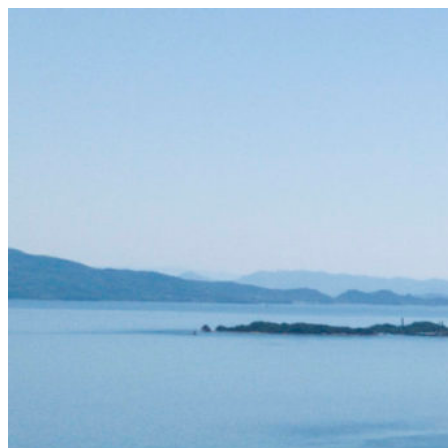
コ
ン
テ
ン
ツ
へ
ス
キ
ッ
プ