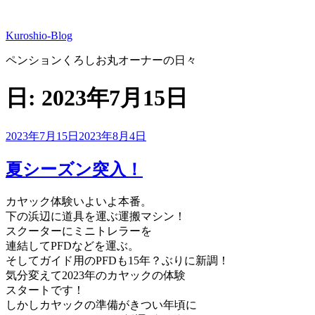
コ
ン
Kuroshio-Blog
テ
ン
ペンションくろしお丸オーナーの日々
ツ
へ
日:
2023年7月15日
ス
キ
ッ
投
2023年7月15日
2023年8月4日
プ
稿
日:
夏シーズン突入！
カヤック体験いよいよ本番。
下の浜辺に道具を運ぶ運搬マシン！
スクーターにミニトレラーを
連結してPFDなどを運ぶ。
そしてガイド用のPFDも15年？ぶりに新調！
気分変えて2023年のカヤックの体験
スタートです！
しかしカヤックの準備がきつい年頃に