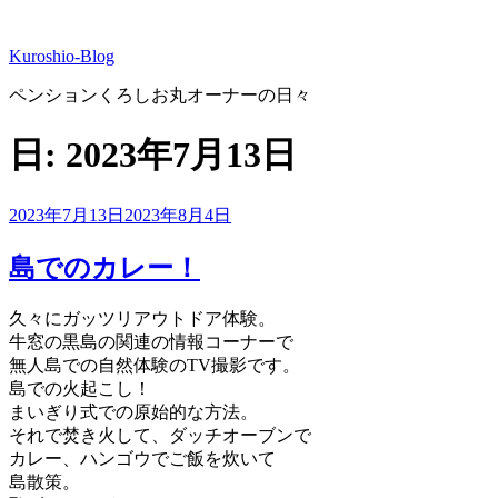
コ
ン
Kuroshio-Blog
テ
ン
ペンションくろしお丸オーナーの日々
ツ
へ
日:
2023年7月13日
ス
キ
ッ
投
2023年7月13日
2023年8月4日
プ
稿
日:
島でのカレー！
久々にガッツリアウトドア体験。
牛窓の黒島の関連の情報コーナーで
無人島での自然体験のTV撮影です。
島での火起こし！
まいぎり式での原始的な方法。
それで焚き火して、ダッチオーブンで
カレー、ハンゴウでご飯を炊いて
島散策。