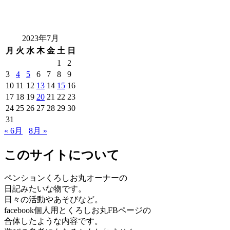
2023年7月
月
火
水
木
金
土
日
1
2
3
4
5
6
7
8
9
10
11
12
13
14
15
16
17
18
19
20
21
22
23
24
25
26
27
28
29
30
31
« 6月
8月 »
このサイトについて
ペンションくろしお丸オーナーの
日記みたいな物です。
日々の活動やあそびなど。
facebook個人用とくろしお丸FBページの
合体したような内容です。