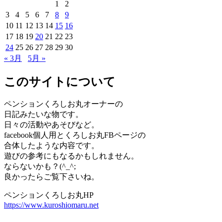
1
2
3
4
5
6
7
8
9
10
11
12
13
14
15
16
17
18
19
20
21
22
23
24
25
26
27
28
29
30
« 3月
5月 »
このサイトについて
ペンションくろしお丸オーナーの
日記みたいな物です。
日々の活動やあそびなど。
facebook個人用とくろしお丸FBページの
合体したような内容です。
遊びの参考にもなるかもしれません。
ならないかも？(^_^;
良かったらご覧下さいね。
ペンションくろしお丸HP
https://www.kuroshiomaru.net