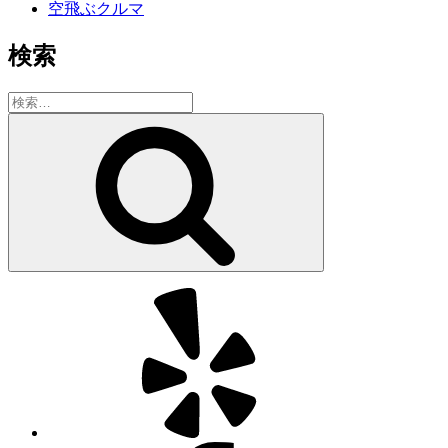
空飛ぶクルマ
検索
検
索:
検
索
Yelp