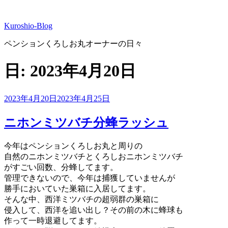
コ
ン
Kuroshio-Blog
テ
ン
ペンションくろしお丸オーナーの日々
ツ
へ
日:
2023年4月20日
ス
キ
ッ
投
2023年4月20日
2023年4月25日
プ
稿
日:
ニホンミツバチ分蜂ラッシュ
今年はペンションくろしお丸と周りの
自然のニホンミツバチとくろしおニホンミツバチ
がすごい回数、分蜂してます。
管理できないので、今年は捕獲していませんが
勝手においていた巣箱に入居してます。
そんな中、西洋ミツバチの超弱群の巣箱に
侵入して、西洋を追い出し？その前の木に蜂球も
作って一時退避してます。