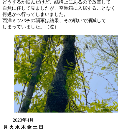
どうするか悩んだけど、結構上にあるので放置して
自然に任して見ましたが、空巣箱に入居することなく
何処かへ行ってしまいました。
西洋ミツバチの弱軍は結果、その戦いで消滅して
しまっていました。（泣）
2023年4月
月
火
水
木
金
土
日