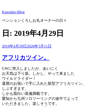
コ
ン
Kuroshio-Blog
テ
ン
ペンションくろしお丸オーナーの日々
ツ
へ
日:
2019年4月29日
ス
キ
ッ
投
2019年4月29日
2020年5月11日
プ
稿
日:
アフリカツイン。
GWに突入しましたが、あいにく
お天気は下り坂。しかし、やって来ました
ワイルドライダー！
還暦のお祝いで手に入れた新型アフリカツイン。
しぶすぎます。
しかも面白い装備満載です。
愛知から九州ソロツーリングの途中でよって
いただきました。楽しそうです。