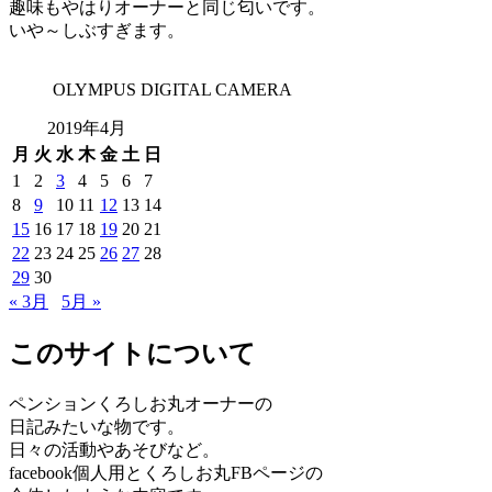
趣味もやはりオーナーと同じ匂いです。
いや～しぶすぎます。
OLYMPUS DIGITAL CAMERA
2019年4月
月
火
水
木
金
土
日
1
2
3
4
5
6
7
8
9
10
11
12
13
14
15
16
17
18
19
20
21
22
23
24
25
26
27
28
29
30
« 3月
5月 »
このサイトについて
ペンションくろしお丸オーナーの
日記みたいな物です。
日々の活動やあそびなど。
facebook個人用とくろしお丸FBページの