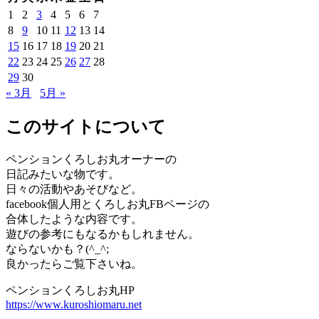
1
2
3
4
5
6
7
8
9
10
11
12
13
14
15
16
17
18
19
20
21
22
23
24
25
26
27
28
29
30
« 3月
5月 »
このサイトについて
ペンションくろしお丸オーナーの
日記みたいな物です。
日々の活動やあそびなど。
facebook個人用とくろしお丸FBページの
合体したような内容です。
遊びの参考にもなるかもしれません。
ならないかも？(^_^;
良かったらご覧下さいね。
ペンションくろしお丸HP
https://www.kuroshiomaru.net