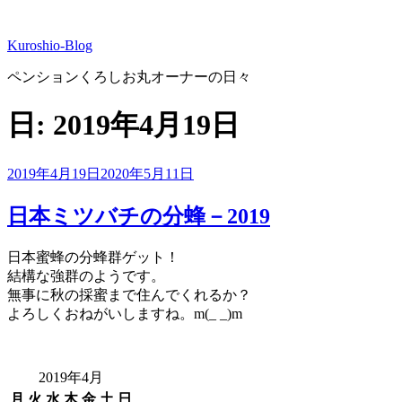
コ
ン
Kuroshio-Blog
テ
ン
ペンションくろしお丸オーナーの日々
ツ
へ
日:
2019年4月19日
ス
キ
ッ
投
2019年4月19日
2020年5月11日
プ
稿
日:
日本ミツバチの分蜂－2019
日本蜜蜂の分蜂群ゲット！
結構な強群のようです。
無事に秋の採蜜まで住んでくれるか？
よろしくおねがいしますね。m(_ _)m
2019年4月
月
火
水
木
金
土
日