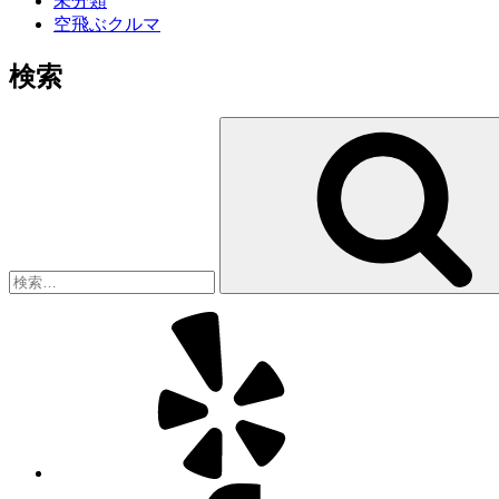
未分類
空飛ぶクルマ
検索
検
索:
Yelp
Facebook