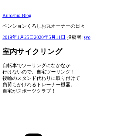
コ
ン
Kuroshio-Blog
テ
ン
ペンションくろしお丸オーナーの日々
ツ
へ
投
2019年1月25日
2020年5月11日
投稿者:
syo
ス
稿
キ
日:
室内サイクリング
ッ
プ
自転車でツーリングになかなか
行けないので、自宅ツーリング！
後輪のスタンド代わりに取り付けて
負荷もかけれるトレーナー機器。
自宅がスポーツクラブ！
カ