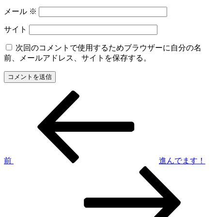
メール
※
サイト
次回のコメントで使用するためブラウザーに自分の名
前、メールアドレス、サイトを保存する。
前
投
の
稿
投
稿
ナ
ビ
ゲ
前
進んでます！
次
ー
の
シ
投
稿
ョ