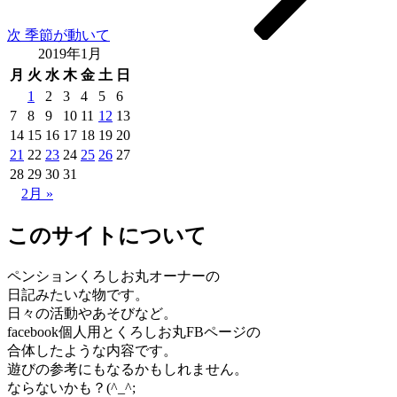
ン
次
季節が動いて
2019年1月
月
火
水
木
金
土
日
1
2
3
4
5
6
7
8
9
10
11
12
13
14
15
16
17
18
19
20
21
22
23
24
25
26
27
28
29
30
31
2月 »
このサイトについて
ペンションくろしお丸オーナーの
日記みたいな物です。
日々の活動やあそびなど。
facebook個人用とくろしお丸FBページの
合体したような内容です。
遊びの参考にもなるかもしれません。
ならないかも？(^_^;