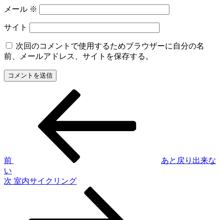
メール
※
サイト
次回のコメントで使用するためブラウザーに自分の名
前、メールアドレス、サイトを保存する。
前
投
の
稿
投
稿
ナ
ビ
ゲ
前
あと戻り出来な
い
ー
次
次
室内サイクリング
シ
の
投
ョ
稿