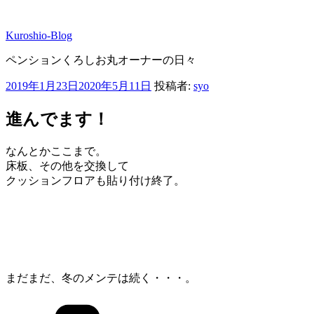
コ
ン
Kuroshio-Blog
テ
ン
ペンションくろしお丸オーナーの日々
ツ
へ
投
2019年1月23日
2020年5月11日
投稿者:
syo
ス
稿
キ
日:
進んでます！
ッ
プ
なんとかここまで。
床板、その他を交換して
クッションフロアも貼り付け終了。
まだまだ、冬のメンテは続く・・・。
カ