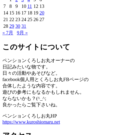
7
8
9
10
11
12
13
14
15
16
17
18
19
20
21
22
23
24
25
26
27
28
29
30
31
« 7月
9月 »
このサイトについて
ペンションくろしお丸オーナーの
日記みたいな物です。
日々の活動やあそびなど。
facebook個人用とくろしお丸FBページの
合体したような内容です。
遊びの参考にもなるかもしれません。
ならないかも？(^_^;
良かったらご覧下さいね。
ペンションくろしお丸HP
https://www.kuroshiomaru.net