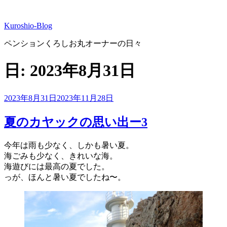
コ
ン
Kuroshio-Blog
テ
ン
ペンションくろしお丸オーナーの日々
ツ
へ
日:
2023年8月31日
ス
キ
ッ
投
2023年8月31日
2023年11月28日
プ
稿
日:
夏のカヤックの思い出ー3
今年は雨も少なく、しかも暑い夏。
海ごみも少なく、きれいな海。
海遊びには最高の夏でした。
っが、ほんと暑い夏でしたね〜。