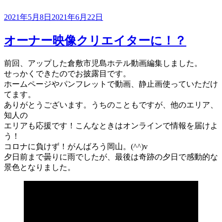
投
2021年5月8日
2021年6月22日
稿
日:
オーナー映像クリエイターに！？
前回、アップした倉敷市児島ホテル動画編集しました。
せっかくできたのでお披露目です。
ホームページやパンフレットで動画、静止画使っていただけ
てます。
ありがとうございます。うちのこともですが、他のエリア、
知人の
エリアも応援です！こんなときはオンラインで情報を届けよ
う！
コロナに負けず！がんばろう岡山。(^^)v
夕日前まで曇りに雨でしたが、最後は奇跡の夕日で感動的な
景色となりました。