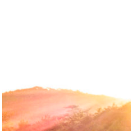
コ
ン
テ
ン
ツ
へ
ス
キ
ッ
プ