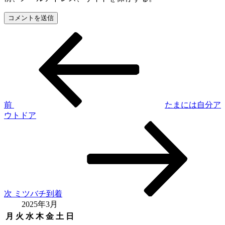
前
投
の
稿
投
稿
ナ
ビ
ゲ
前
たまには自分ア
ウトドア
ー
次
シ
の
投
ョ
稿
ン
次
ミツバチ到着
2025年3月
月
火
水
木
金
土
日