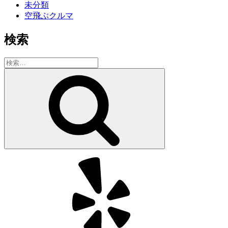
未分類
空飛ぶクルマ
検索
検
索:
検
索
Yelp