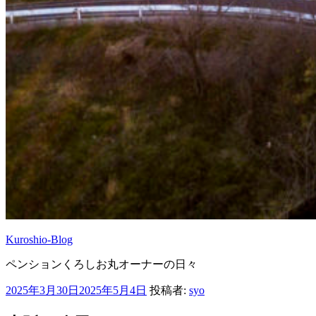
Kuroshio-Blog
ペンションくろしお丸オーナーの日々
投
2025年3月30日
2025年5月4日
投稿者:
syo
稿