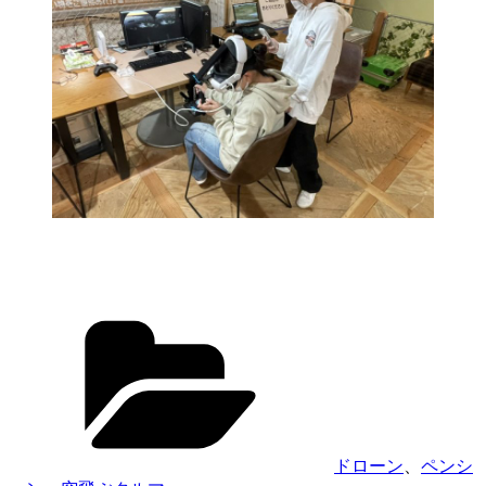
カ
テ
ゴ
リ
ー
ドローン
、
ペンシ