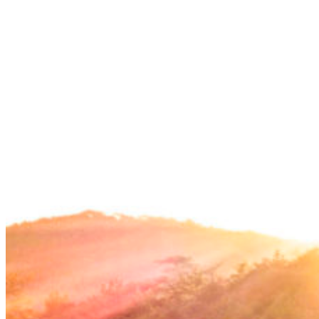
コ
ン
テ
ン
ツ
へ
ス
キ
ッ
プ