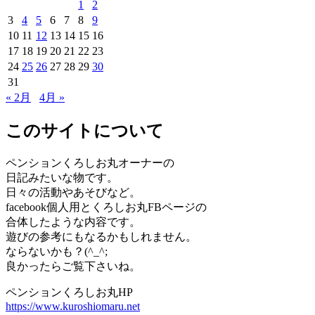
1
2
3
4
5
6
7
8
9
10
11
12
13
14
15
16
17
18
19
20
21
22
23
24
25
26
27
28
29
30
31
« 2月
4月 »
このサイトについて
ペンションくろしお丸オーナーの
日記みたいな物です。
日々の活動やあそびなど。
facebook個人用とくろしお丸FBページの
合体したような内容です。
遊びの参考にもなるかもしれません。
ならないかも？(^_^;
良かったらご覧下さいね。
ペンションくろしお丸HP
https://www.kuroshiomaru.net