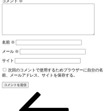
コメント
※
名前
※
メール
※
サイト
次回のコメントで使用するためブラウザーに自分の名
前、メールアドレス、サイトを保存する。
前
投
の
稿
投
稿