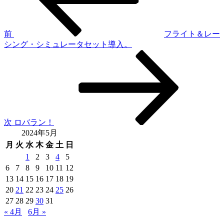
ナ
ビ
ゲ
前
フライト＆レー
シング・シミュレータセット導入。
ー
次
シ
の
投
ョ
稿
ン
次
ロバラン！
2024年5月
月
火
水
木
金
土
日
1
2
3
4
5
6
7
8
9
10
11
12
13
14
15
16
17
18
19
20
21
22
23
24
25
26
27
28
29
30
31
« 4月
6月 »