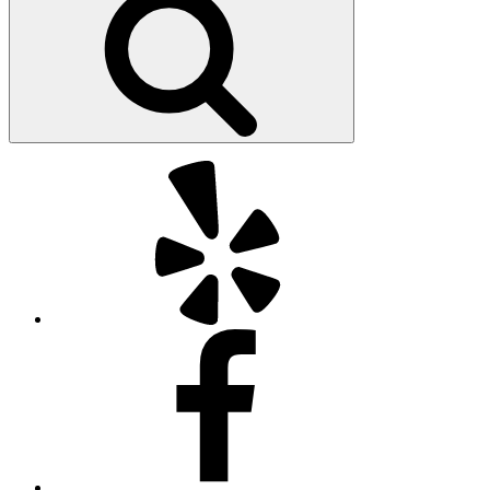
索
Yelp
Facebook