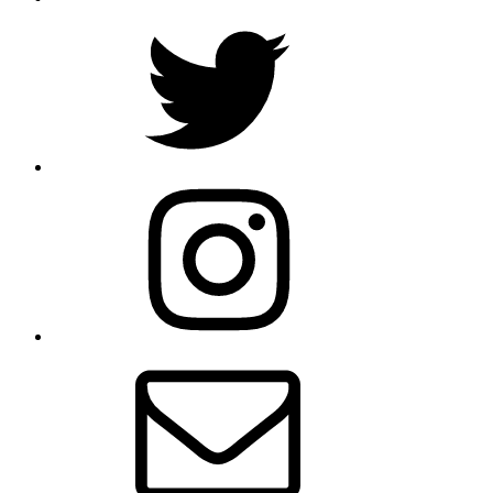
Twitter
Instagram
メ
ー
ル