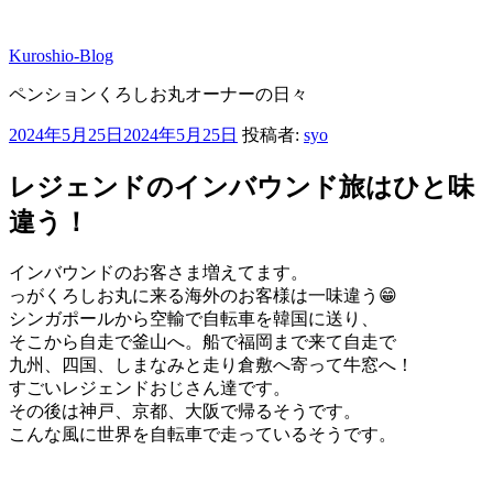
コ
ン
Kuroshio-Blog
テ
ン
ペンションくろしお丸オーナーの日々
ツ
へ
投
2024年5月25日
2024年5月25日
投稿者:
syo
ス
稿
キ
日:
レジェンドのインバウンド旅はひと味
ッ
違う！
プ
インバウンドのお客さま増えてます。
っがくろしお丸に来る海外のお客様は一味違う😁
シンガポールから空輸で自転車を韓国に送り、
そこから自走で釜山へ。船で福岡まで来て自走で
九州、四国、しまなみと走り倉敷へ寄って牛窓へ！
すごいレジェンドおじさん達です。
その後は神戸、京都、大阪で帰るそうです。
こんな風に世界を自転車で走っているそうです。